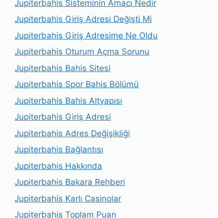
Jupiterbahis Sisteminin Amacı Nedir
Jupiterbahis Giriş Adresi Değişti Mi
Jupiterbahis Giriş Adresime Ne Oldu
Jupiterbahis Oturum Açma Sorunu
Jupiterbahis Bahis Sitesi
Jupiterbahis Spor Bahis Bölümü
Jupiterbahis Bahis Altyapısı
Jupiterbahis Giriş Adresi
Jupiterbahis Adres Değişikliği
Jupiterbahis Bağlantısı
Jupiterbahis Hakkında
Jupiterbahis Bakara Rehberi
Jupiterbahis Karlı Casinolar
Jupiterbahis Toplam Puan