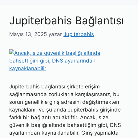
Jupiterbahis Bağlantısı
Mayıs 13, 2025
yazar
Jupiterbahis
Jupiterbahis bağlantısı şirkete erişim
sağlanmasında zorluklarla karşılaşırsanız, bu
sorun genellikle giriş adresini değiştirmekten
kaynaklanır ve şu anda Jupiterbahis girişinde
farklı bir bağlantı adı aktiftir. Ancak, size
güvenlik başlığı altında bahsettiğim gibi, DNS
ayarlarından kaynaklanabilir. Giriş yapmakta