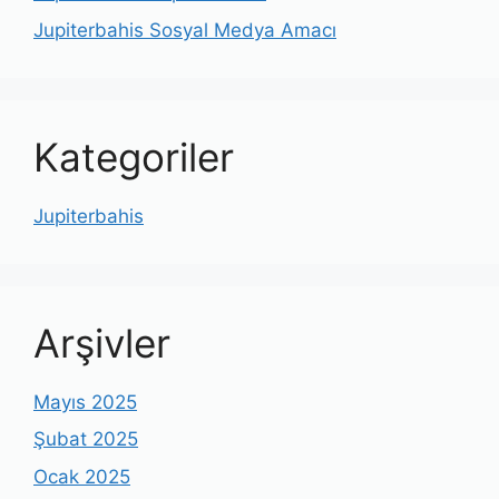
Jupiterbahis Sosyal Medya Amacı
Kategoriler
Jupiterbahis
Arşivler
Mayıs 2025
Şubat 2025
Ocak 2025