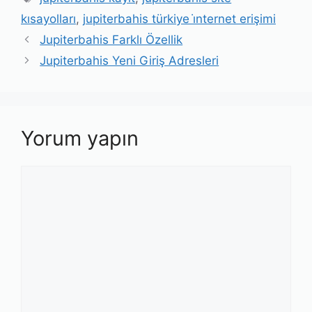
kısayolları
,
jupiterbahis türkiye i̇nternet erişimi
Jupiterbahis Farklı Özellik
Jupiterbahis Yeni Giriş Adresleri
Yorum yapın
Yorum