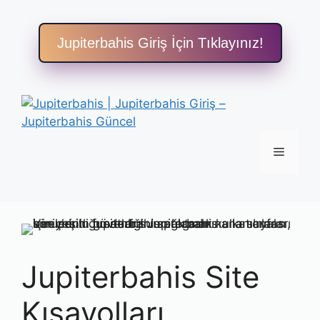
Jupiterbahis Giriş İçin Tıklayınız!
İçeriğe
atla
Menü
Jupiterbahis Site
Kısayolları