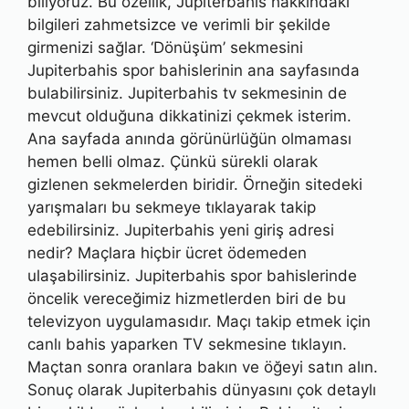
biliyoruz. Bu özellik, Jupiterbahis hakkındaki
bilgileri zahmetsizce ve verimli bir şekilde
girmenizi sağlar. ‘Dönüşüm’ sekmesini
Jupiterbahis spor bahislerinin ana sayfasında
bulabilirsiniz. Jupiterbahis tv sekmesinin de
mevcut olduğuna dikkatinizi çekmek isterim.
Ana sayfada anında görünürlüğün olmaması
hemen belli olmaz. Çünkü sürekli olarak
gizlenen sekmelerden biridir. Örneğin sitedeki
yarışmaları bu sekmeye tıklayarak takip
edebilirsiniz. Jupiterbahis yeni giriş adresi
nedir? Maçlara hiçbir ücret ödemeden
ulaşabilirsiniz. Jupiterbahis spor bahislerinde
öncelik vereceğimiz hizmetlerden biri de bu
televizyon uygulamasıdır. Maçı takip etmek için
canlı bahis yaparken TV sekmesine tıklayın.
Maçtan sonra oranlara bakın ve öğeyi satın alın.
Sonuç olarak Jupiterbahis dünyasını çok detaylı