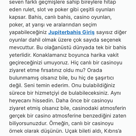
seven farklı geçmişlere sahip bireylere hitap
eden rulet, slot ve poker gibi çeşitli oyunları
kapsar. Bahis, canlı bahis, casino oyunları,
poker, at yarışı ve aralarından seçim
yapabileceğiniz
Jupiterbahis Giriş
sayısız diğer
oyunlar dahil olmak üzere çok sayıda seçenek
mevcuttur. Bu olağanüstü dünyada tek bir bahis
yeterlidir. Konaklamanız boyunca harika vakit
geçireceğinizi umuyoruz. Hiç canlı bir casinoyu
ziyaret etme fırsatınız oldu mu? Orada
bulunmamış olsanız bile, bu hiç de şaşırtıcı
değil. Seni temin ederim. Onu bulabildiğiniz
sürece bir hizmetçiyi de bulabileceksiniz. Aynı
heyecanı hissedin. Daha önce bir casinoyu
ziyaret etmiş olsanız bile, casinodaki atmosferin
gerçek bir casino atmosferine benzediğini zaten
biliyorsunuzdur. Örneğin, canlı bir casinoyu
örnek olarak düşünün. Uçak bileti aldı, Kıbrıs’a