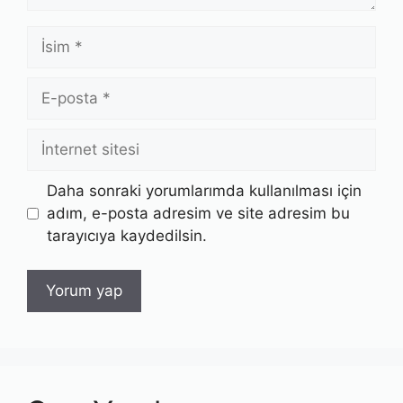
İsim
E-
posta
İnternet
sitesi
Daha sonraki yorumlarımda kullanılması için
adım, e-posta adresim ve site adresim bu
tarayıcıya kaydedilsin.