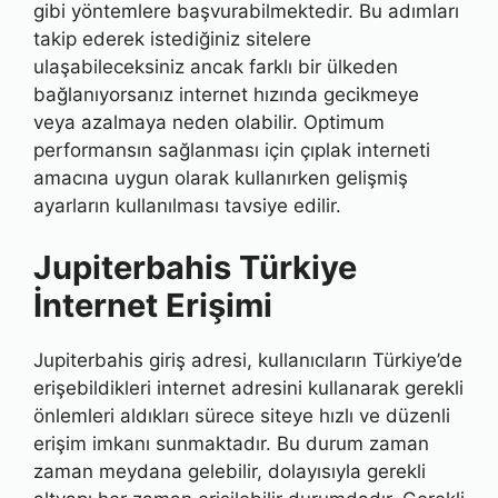
gibi yöntemlere başvurabilmektedir. Bu adımları
takip ederek istediğiniz sitelere
ulaşabileceksiniz ancak farklı bir ülkeden
bağlanıyorsanız internet hızında gecikmeye
veya azalmaya neden olabilir. Optimum
performansın sağlanması için çıplak interneti
amacına uygun olarak kullanırken gelişmiş
ayarların kullanılması tavsiye edilir.
Jupiterbahis Türkiye
İnternet Erişimi
Jupiterbahis giriş adresi, kullanıcıların Türkiye’de
erişebildikleri internet adresini kullanarak gerekli
önlemleri aldıkları sürece siteye hızlı ve düzenli
erişim imkanı sunmaktadır. Bu durum zaman
zaman meydana gelebilir, dolayısıyla gerekli