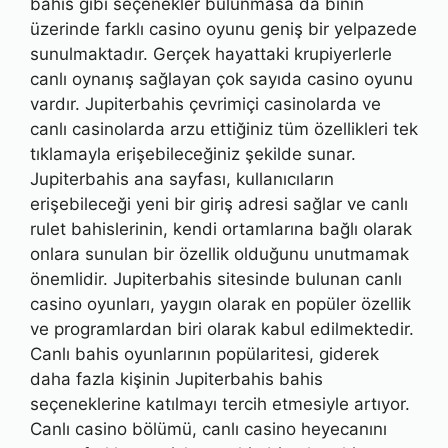
bahis gibi seçenekler bulunmasa da binin
üzerinde farklı casino oyunu geniş bir yelpazede
sunulmaktadır. Gerçek hayattaki krupiyerlerle
canlı oynanış sağlayan çok sayıda casino oyunu
vardır. Jupiterbahis çevrimiçi casinolarda ve
canlı casinolarda arzu ettiğiniz tüm özellikleri tek
tıklamayla erişebileceğiniz şekilde sunar.
Jupiterbahis ana sayfası, kullanıcıların
erişebileceği yeni bir giriş adresi sağlar ve canlı
rulet bahislerinin, kendi ortamlarına bağlı olarak
onlara sunulan bir özellik olduğunu unutmamak
önemlidir. Jupiterbahis sitesinde bulunan canlı
casino oyunları, yaygın olarak en popüler özellik
ve programlardan biri olarak kabul edilmektedir.
Canlı bahis oyunlarının popülaritesi, giderek
daha fazla kişinin Jupiterbahis bahis
seçeneklerine katılmayı tercih etmesiyle artıyor.
Canlı casino bölümü, canlı casino heyecanını