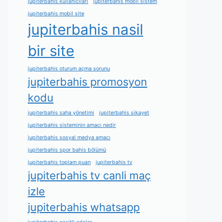
jupiterbahis kullanıcıları
jupiterbahis mobil sistem
jupiterbahis mobil site
jupiterbahis nasil
bir site
jupiterbahis oturum açma sorunu
jupiterbahis promosyon
kodu
jupiterbahis saha yönetimi
jupiterbahis sikayet
jupiterbahis sisteminin amacı nedir
jupiterbahis sosyal medya amacı
jupiterbahis spor bahis bölümü
jupiterbahis toplam puan
jupiterbahis tv
jupiterbahis tv canli maç
izle
jupiterbahis whatsapp