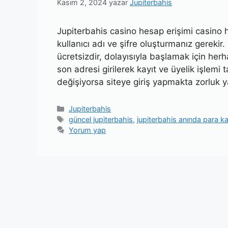
Kasım 2, 2024
yazar
Jupiterbahis
Jupiterbahis casino hesap erişimi casino h
kullanıcı adı ve şifre oluşturmanız gere
ücretsizdir, dolayısıyla başlamak için her
son adresi girilerek kayıt ve üyelik işlemi
değişiyorsa siteye giriş yapmakta zorluk y
Kategoriler
Jupiterbahis
Etiketler
güncel jupiterbahis
,
jupiterbahis anında para 
Yorum yap