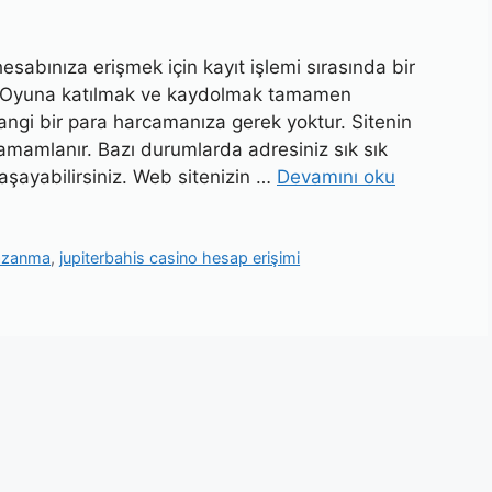
esabınıza erişmek için kayıt işlemi sırasında bir
kir. Oyuna katılmak ve kaydolmak tamamen
hangi bir para harcamanıza gerek yoktur. Sitenin
 tamamlanır. Bazı durumlarda adresiniz sık sık
aşayabilirsiniz. Web sitenizin …
Devamını oku
kazanma
,
jupiterbahis casino hesap erişimi