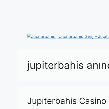
İçeriğe
atla
jupiterbahis anı
Jupiterbahis Casino