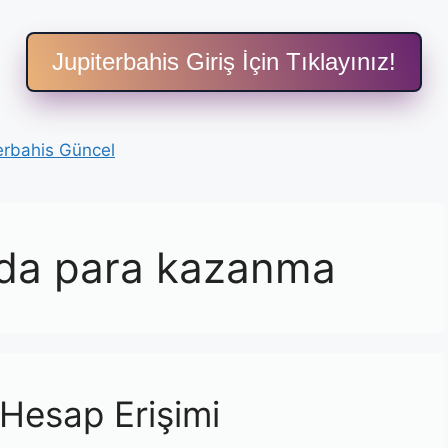
Jupiterbahis Giriş İçin Tıklayınız!
nda para kazanma
 Hesap Erişimi